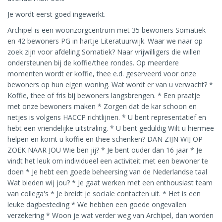
Je wordt eerst goed ingewerkt.
Archipel is een woonzorgcentrum met 35 bewoners Somatiek
en 42 bewoners PG in hartje Literatuurwijk. Waar we naar op
zoek zijn voor afdeling Somatiek? Naar vrijwilligers die willen
ondersteunen bij de koffie/thee rondes. Op meerdere
momenten wordt er koffie, thee e.d. geserveerd voor onze
bewoners op hun eigen woning. Wat wordt er van u verwacht? *
Koffie, thee of fris bij bewoners langsbrengen. * Een praatje
met onze bewoners maken * Zorgen dat de kar schoon en
netjes is volgens HACCP richtlijnen. * U bent representatief en
hebt een vriendelijke uitstraling. * U bent geduldig Wilt u hiermee
helpen en komt u koffie en thee schenken? DAN ZIJN WIJ OP
ZOEK NAAR JOU Wie ben jij? * Je bent ouder dan 16 jaar * Je
vindt het leuk om individueel een activiteit met een bewoner te
doen * Je hebt een goede beheersing van de Nederlandse taal
Wat bieden wij jou? * Je gaat werken met een enthousiast team
van collega's * Je breidt je sociale contacten uit. * Het is een
leuke dagbesteding * We hebben een goede ongevallen
verzekering * Woon je wat verder weg van Archipel, dan worden