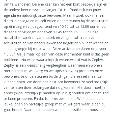
om te wandelen. De ene keer kan het een kort bezoekje zijn en
de andere keer misschien langer. Dit is afhankelijk van jouw
agenda en natuurlijk onze bewoner. Maar ik zoek ook mensen
die mijn collega en mijzelf willen ondersteunen bij de activiteiten
op dinsdag en vrijdagochtend van 10.15 tot ca 12.00 uur en op
dinsdag en vrijdagmiddag van 13.45 tot ca 15.30 uur Onze
activiteiten variëren van muziek en zingen, tot creatieve
activiteiten en van nagels lakken tot begeleiden bij het wandelen
in een groepje bij mooi weer. Deze activiteiten duren ongeveer
1.5 uur. Als je maar op één van deze momenten kunt is dat geen
probleem. Nu wil je waarschijnlijk weten wie of wat is Zephyr.
Zephyr is een kleinschalig verpleeghuis waar mensen wonen
met dementie. Wij (zorg en welzijns collega’s) proberen onze
bewoners te ondersteunen bij de dingen die ze niet meer zelf
kunnen doen. We doen ons best om bewoners zo veel mogelijk
zelf te laten doen zolang ze dat nog kunnen. Hierdoor moet je
soms (bijna letterlijk) je handen op je rug houden om het ze zelf
te laten proberen. En dat is soms best lastig. We hebben een
leuke, open en hartelijke groep met vrijwilligers waar je dan bij
gaat horen. Daarnaast hebben we een hartstikke enthousiast